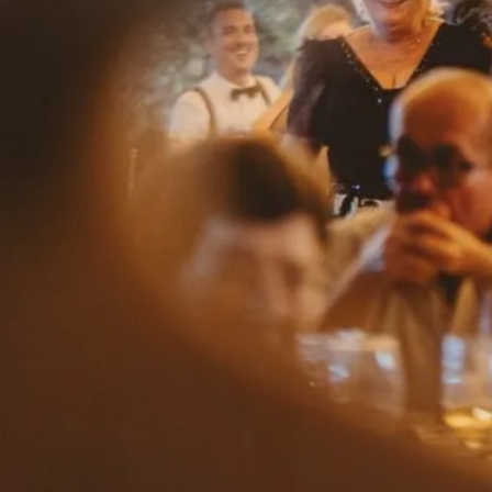
Herencia
la finca
gastronomía
bodas
eventos