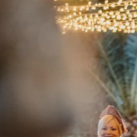
Celebrar,
la
me
j
or