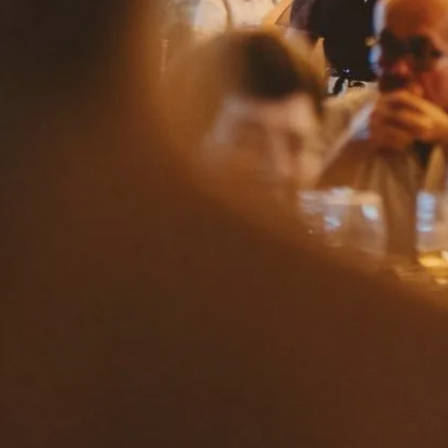
Herencia
la finca
gastronomía
bodas
eventos