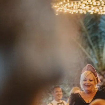
Celebrar,
la
me
j
or