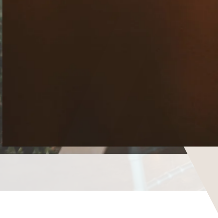
Celebrar,
la
me
j
or