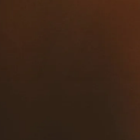
Celebrar,
la
me
j
or