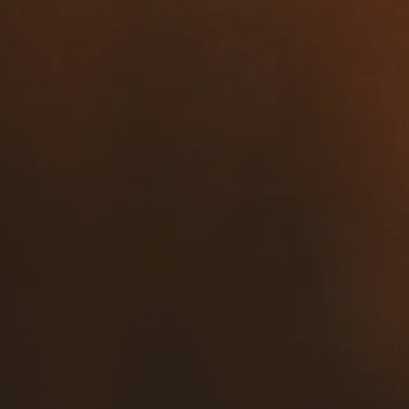
Celebrar,
la
me
j
or