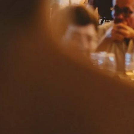
Herencia
la finca
gastronomía
bodas
eventos