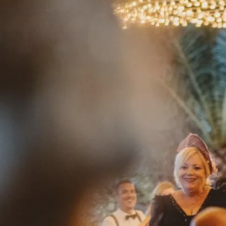
Celebrar,
la
me
j
or