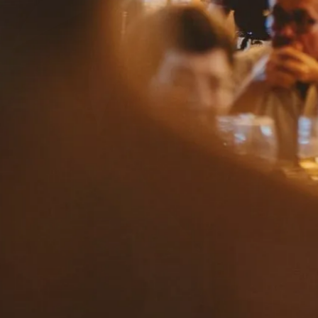
Herencia
la finca
gastronomía
bodas
eventos