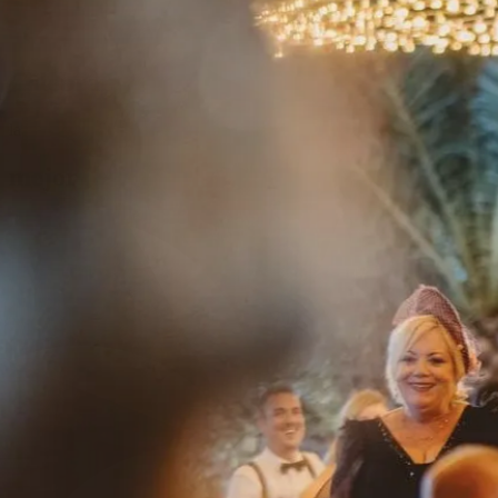
Celebrar,
la
me
j
or