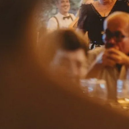
Herencia
la finca
gastronomía
bodas
eventos