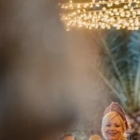
Celebrar,
la
me
j
or