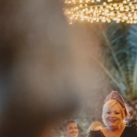
Celebrar,
la
me
j
or