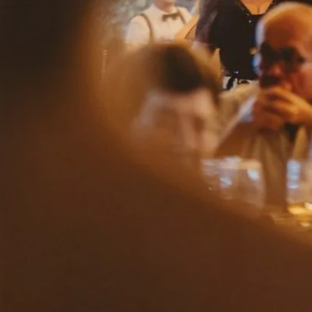
Herencia
la finca
gastronomía
bodas
eventos