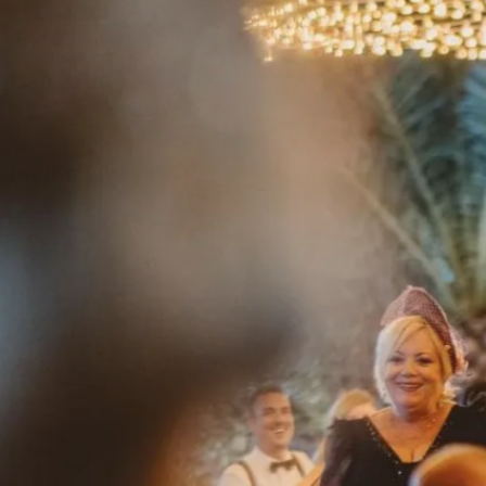
Celebrar,
la
me
j
or