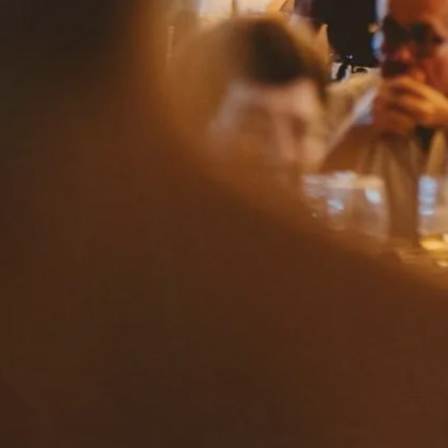
Herencia
la finca
gastronomía
bodas
eventos