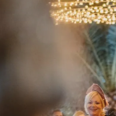
Celebrar,
la
me
j
or