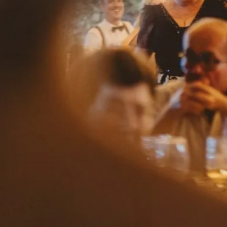
Herencia
la finca
gastronomía
bodas
eventos