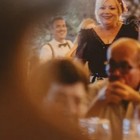
Herencia
la finca
gastronomía
bodas
eventos