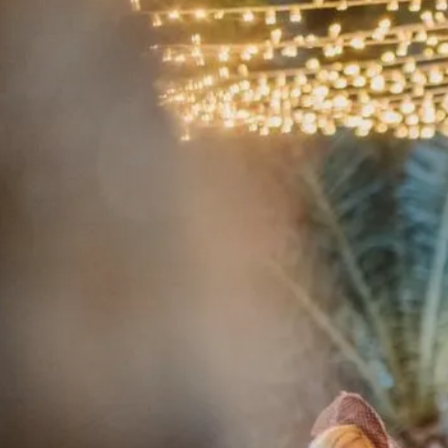
Celebrar,
la
me
j
or