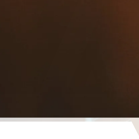
Celebrar,
la
me
j
or