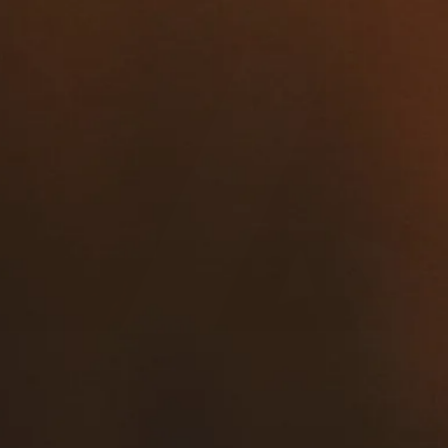
Celebrar,
la
me
j
or