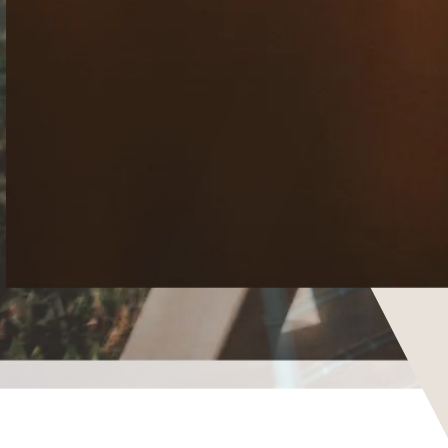
Celebrar,
la
me
j
or