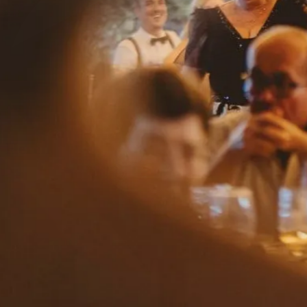
Herencia
la finca
gastronomía
bodas
eventos