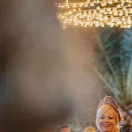
Celebrar,
la
me
j
or