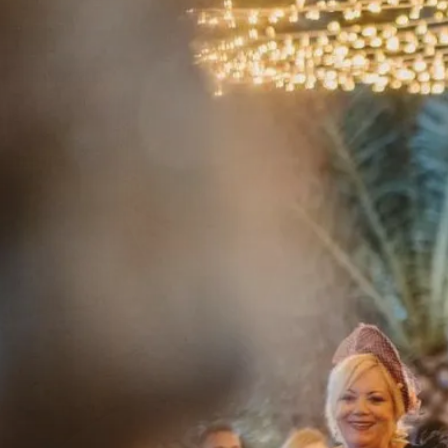
Celebrar,
la
me
j
or