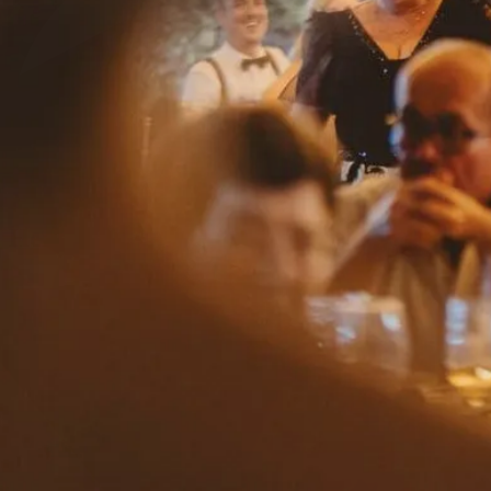
Herencia
la finca
gastronomía
bodas
eventos