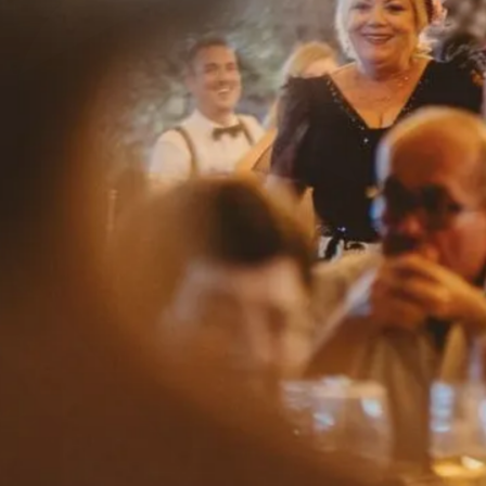
Herencia
la finca
gastronomía
bodas
eventos