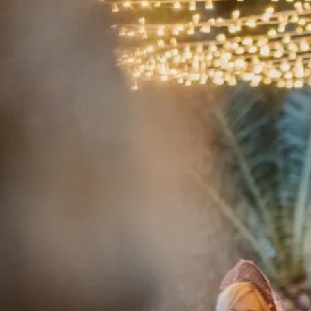
Celebrar,
la
me
j
or