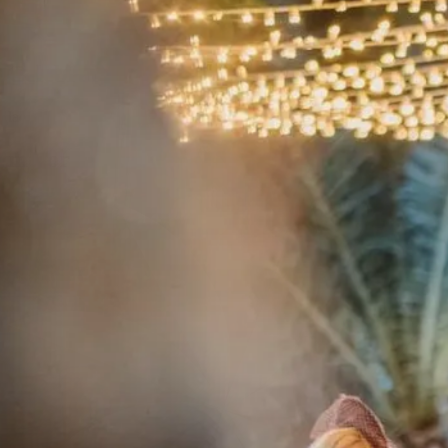
Celebrar,
la
me
j
or