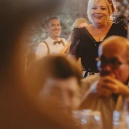
Herencia
la finca
gastronomía
bodas
eventos