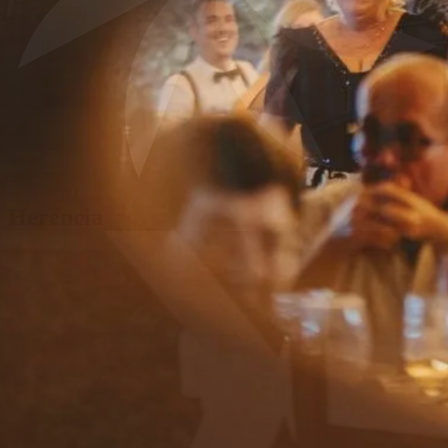
Herencia
la finca
gastronomía
bodas
eventos