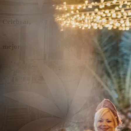
Celebrar,
la
me
j
or